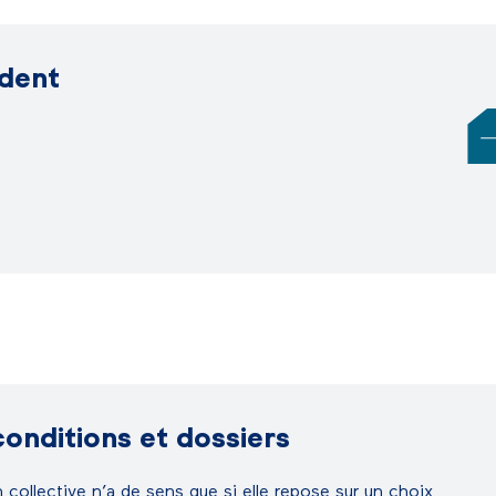
ident
conditions et dossiers
 collective n’a de sens que si elle repose sur un choix