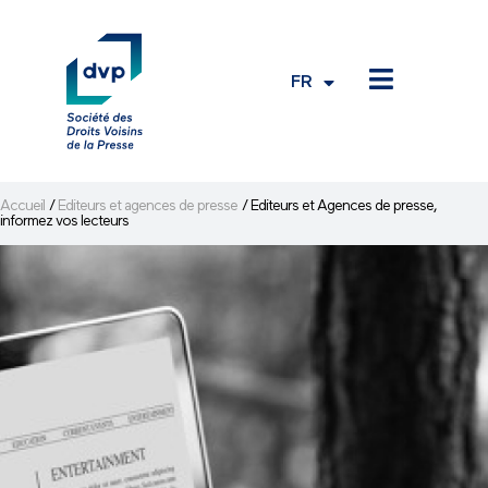
FR
EN
Accueil
/
Editeurs et agences de presse
/
Editeurs et Agences de presse,
informez vos lecteurs